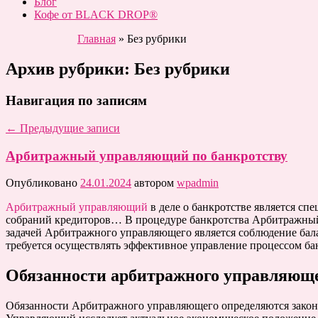
Блог
Кофе от BLACK DROP®
Главная
»
Без рубрики
Архив рубрики:
Без рубрики
Навигация по записям
←
Предыдущие записи
Арбитражный управляющий по банкротству
Опубликовано
24.01.2024
автором
wpadmin
Арбитражный управляющий
в деле о банкротстве является с
собраний кредиторов… В процедуре банкротства Арбитражный у
задачей Арбитражного управляющего является соблюдение бала
требуется осуществлять эффективное управление процессом ба
Обязанности арбитражного управляющ
Обязанности Арбитражного управляющего определяются законо