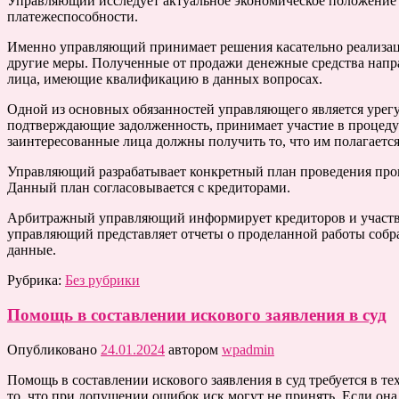
Управляющий исследует актуальное экономическое положение 
платежеспособности.
Именно управляющий принимает решения касательно реализаци
другие меры. Полученные от продажи денежные средства напра
лица, имеющие квалификацию в данных вопросах.
Одной из основных обязанностей управляющего является урег
подтверждающие задолженность, принимает участие в процедур
заинтересованные лица должны получить то, что им полагается
Управляющий разрабатывает конкретный план проведения проце
Данный план согласовывается с кредиторами.
Арбитражный управляющий информирует кредиторов и участвую
управляющий представляет отчеты о проделанной работы собр
данные.
Рубрика:
Без рубрики
Помощь в составлении искового заявления в суд
Опубликовано
24.01.2024
автором
wpadmin
Помощь в составлении искового заявления в суд требуется в те
то, что при допущении ошибок иск могут не принять. Если она