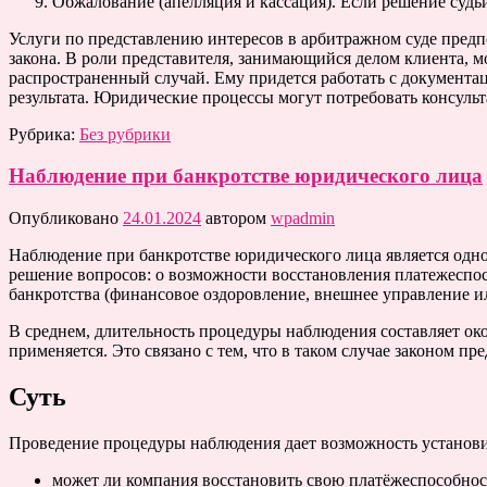
Обжалование (апелляция и кассация). Если решение судь
Услуги по представлению интересов в арбитражном суде пред
закона. В роли представителя, занимающийся делом клиента, 
распространенный случай. Ему придется работать с документа
результата. Юридические процессы могут потребовать консульт
Рубрика:
Без рубрики
Наблюдение при банкротстве юридического лица
Опубликовано
24.01.2024
автором
wpadmin
Наблюдение при банкротстве юридического лица является одно
решение вопросов: о возможности восстановления платежеспосо
банкротства (финансовое оздоровление, внешнее управление и
В среднем, длительность процедуры наблюдения составляет ок
применяется. Это связано с тем, что в таком случае законом п
Суть
Проведение процедуры наблюдения дает возможность установ
может ли компания восстановить свою платёжеспособнос