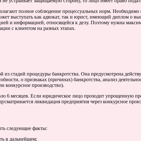
и не устраивает защищаемую сторону, то лицо имеет право пода
полагают полное соблюдение процессуальных норм. Необходимо 
может выступать как адвокат, так и юрист, имеющий диплом о в
цией и информацией, относящейся к делу. Поэтому нужна максим
ации с клиентом на разных этапах.
й из стадий процедуры банкротства. Она предусмотрена действ
бности, о признаках (причинах) банкротства, анализ деятельно
ли конкурсное производство).
оло 6 месяцев. Если юридическое лицо проходит упрощенную пр
редусматривается ликвидация предприятия через конкурсное прои
ить следующие факты:
ть в дальнейшем;