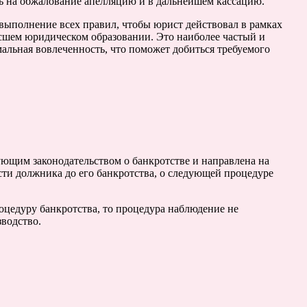
ть на обжалование апелляцию и в дальнейшем кассацию.
выполнение всех правил, чтобы юрист действовал в рамках
ысшем юридическом образовании. Это наиболее частый и
альная вовлеченность, что поможет добиться требуемого
ующим законодательством о банкротстве и направлена на
сти должника до его банкротства, о следующей процедуре
оцедуру банкротства, то процедура наблюдение не
зводство.