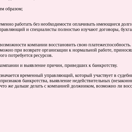
м образом;
менно работать без необходимости оплачивать имеющиеся долг
правляющий и специалисты полностью изучают договоры, бухга
возможности компании восстановить свою платежеспособность. В
можно при возврате организации к нормальной работе, приносящ
ого потребуется ресурсов.
омпании и выявление причин, приведших к банкротству.
начается временный управляющий, который участвует в судебны
 признаков банкротства, выявление недействительных (незаконн
 что же дальше делать с компанией должником, возможно ли во