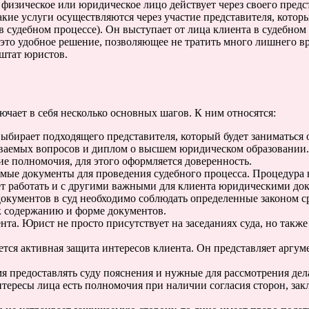
 физическое или юридическое лицо действует через своего предс
Такие услуги осуществляются через участие представителя, кот
 в судебном процессе). Он выступает от лица клиента в судебно
то удобное решение, позволяющее не тратить много лишнего вре
штат юристов.
чает в себя несколько основных шагов. К ним относятся:
ыбирает подходящего представителя, который будет заниматься 
ваемых вопросов и диплом о высшем юридическом образовании.
е полномочия, для этого оформляется доверенность.
ые документы для проведения судебного процесса. Процедура в
ет работать и с другими важными для клиента юридическими до
документов в суд необходимо соблюдать определенные законом с
к содержанию и форме документов.
ента. Юрист не просто присутствует на заседаниях суда, но также
ется активная защита интересов клиента. Он представляет аргум
я предоставлять суду пояснения и нужные для рассмотрения дел
тересы лица есть полномочия при наличии согласия сторон, за