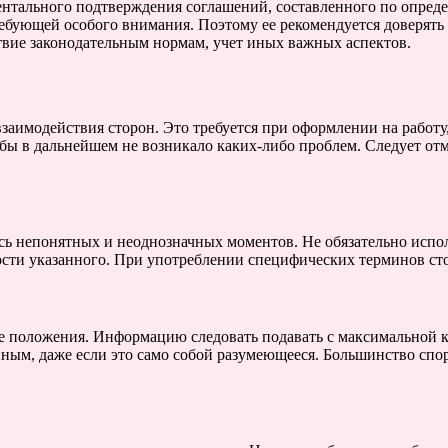
ентального подтверждения соглашений, составленного по опред
ребующей особого внимания. Поэтому ее рекомендуется доверят
ствие законодательным нормам, учет иных важных аспектов.
имодействия сторон. Это требуется при оформлении на работу, 
бы в дальнейшем не возникало каких-либо проблем. Следует отм
ось непонятных и неоднозначных моментов. Не обязательно исп
ости указанного. При употреблении специфических терминов сто
е положения. Информацию следовать подавать с максимальной к
анным, даже если это само собой разумеющееся. Большинство спо