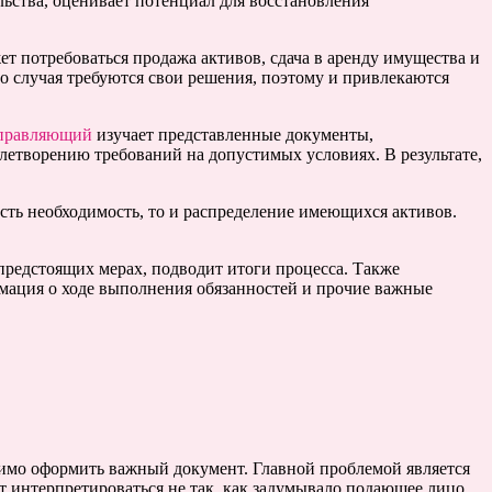
ьства, оценивает потенциал для восстановления
 потребоваться продажа активов, сдача в аренду имущества и
о случая требуются свои решения, поэтому и привлекаются
правляющий
изучает представленные документы,
летворению требований на допустимых условиях. В результате,
сть необходимость, то и распределение имеющихся активов.
редстоящих мерах, подводит итоги процесса. Также
мация о ходе выполнения обязанностей и прочие важные
ходимо оформить важный документ. Главной проблемой является
ут интерпретироваться не так, как задумывало подающее лицо.