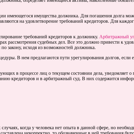
должника, определяет имеющиеся активы, накопленные обязател
и имеющегося имущества должника. Для погашения долга может
вляются на удовлетворение требований кредиторов. Для каждог
улирование требований кредиторов к должнику.
Арбитражный у
ах рассмотрения судебных дел. Все это должно привести к удов
 по закону, исходя из возможностей должника.
дуры. В нем предлагаются пути урегулирования долгов, если е
щих в процессе лиц о текущем состоянии дела, уведомляет о п
анию кредиторов и в арбитражный суд. В них содержится инфор
х случаях, когда у человека нет опыта в данной сфере, но необ
 составлена некорректно, то обозначенные в ней требования буд