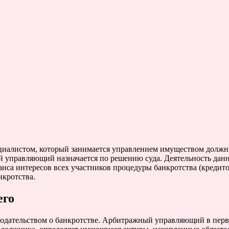
пециалистом, который занимается управлением имуществом долж
правляющий назначается по решению суда. Деятельность данног
нса интересов всех участников процедуры банкротства (кредито
нкротства.
его
дательством о банкротстве. Арбитражный управляющий в перву